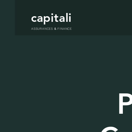
capitali
ASSURANCES
&
FINANCE
P