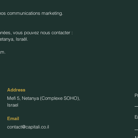
r nos communications marketing.
nnées, vous pouvez nous contacter :
anya, Israël.
am.
Address
P
Mefi 5, Netanya (Complexe SOHO),
Israel
E
Email
contact@capitali.co.il
M